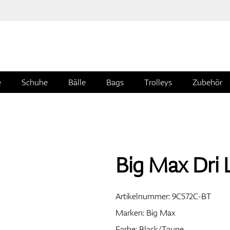
e
Schuhe
Bälle
Bags
Trolleys
Zubehör
Big Max Dri L
Artikelnummer:
9C572C-BT
Marken:
Big Max
Farbe: Black/Taupe