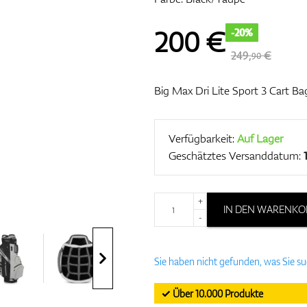
200
€
-20%
249,
€
90
Big Max Dri Lite Sport 3 Cart Ba
Verfügbarkeit:
Auf Lager
Geschätztes Versanddatum:
+
IN DEN WARENKO
-
Sie haben nicht gefunden, was Sie s
✓ Über 10.000 Produkte