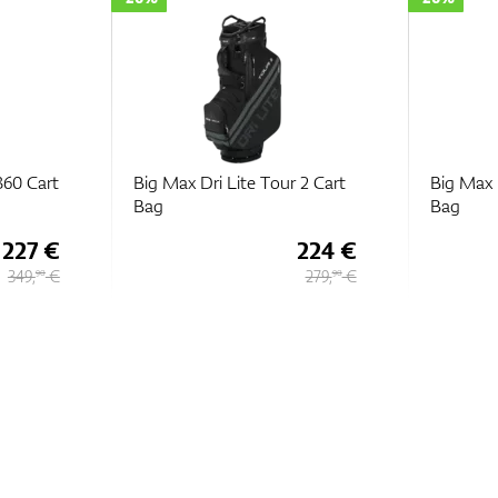
360 Cart
Big Max Dri Lite Tour 2 Cart
Big Max D
Bag
Bag
227 €
224 €
349,
€
279,
€
90
90