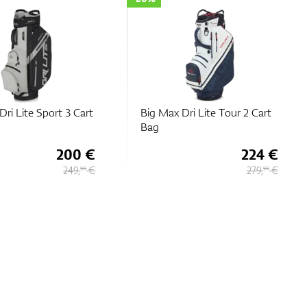
ri Lite Sport 3 Cart
Big Max Dri Lite Tour 2 Cart
Bag
200 €
224 €
249,
€
279,
€
90
90