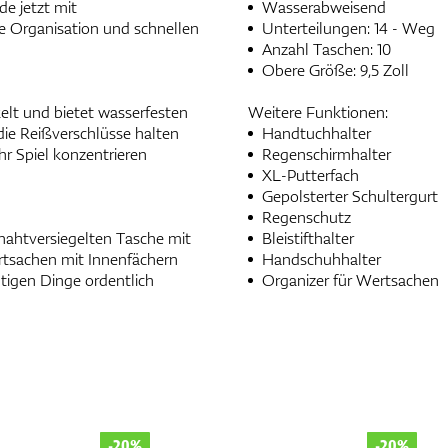
de jetzt mit
Wasserabweisend
he Organisation und schnellen
Unterteilungen: 14 - Weg
Anzahl Taschen: 10
Obere Größe: 9,5 Zoll
kelt und bietet wasserfesten
Weitere Funktionen:
die Reißverschlüsse halten
Handtuchhalter
hr Spiel konzentrieren
Regenschirmhalter
XL-Putterfach
Gepolsterter Schultergurt
Regenschutz
 nahtversiegelten Tasche mit
Bleistifthalter
ertsachen mit Innenfächern
Handschuhhalter
htigen Dinge ordentlich
Organizer für Wertsachen
-20%
-20%