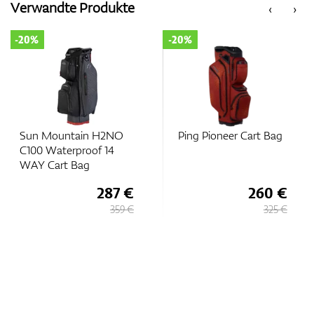
Verwandte Produkte
‹
›
-20%
-20%
Zubehör
Entfernungsmesser & GPS
Sun Mountain H2NO
Ping Pioneer Cart Bag
C100 Waterproof 14
WAY Cart Bag
287 €
260 €
359 €
325 €