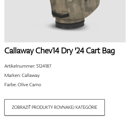
Handschuhe
Schuhe
Callaway Chev14 Dry '24 Cart Bag
Artikelnummer:
5124187
Bälle
Marken:
Callaway
Farbe: Olive Camo
Bags
ZOBRAZIŤ PRODUKTY ROVNAKEJ KATEGÓRIE
Trolleys