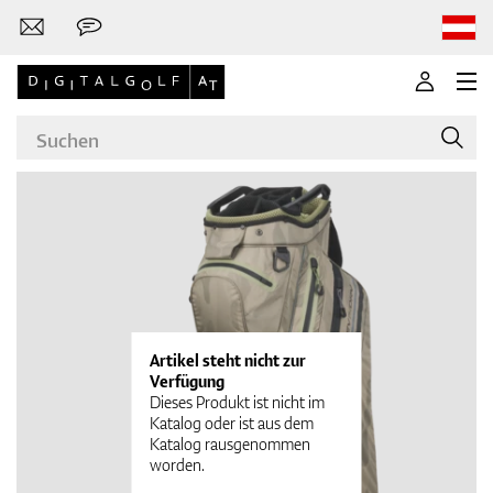
Marken
Golfschläger
Artikel steht nicht zur
Verfügung
Dieses Produkt ist nicht im
Katalog oder ist aus dem
Katalog rausgenommen
Bekleidung
worden.