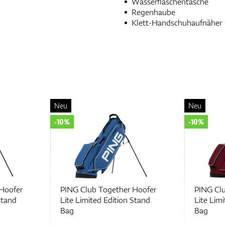
Wasserflaschentasche
Regenhaube
Klett-Handschuhaufnäher
Neu
Neu
-10%
-10%
Hoofer
PING Club Together Hoofer
PING Clu
Stand
Lite Limited Edition Stand
Lite Lim
Bag
Bag