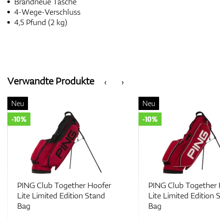
Brandneue Tasche
4-Wege-Verschluss
4,5 Pfund (2 kg)
Verwandte Produkte
‹
›
Neu
Neu
-10%
-10%
PING Club Together Hoofer
PING Club Together 
Lite Limited Edition Stand
Lite Limited Edition 
Bag
Bag