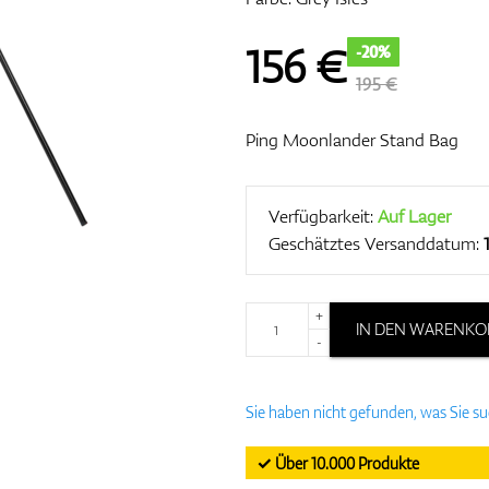
156
€
-20%
195 €
Ping Moonlander Stand Bag
Verfügbarkeit:
Auf Lager
Geschätztes Versanddatum:
+
IN DEN WARENKO
-
Sie haben nicht gefunden, was Sie s
✓ Über 10.000 Produkte