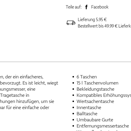
Teile auf:
Facebook
Lieferung 5.95 €
Bestellwert bis 49.99 € Liefer
, der ein einfacheres,
6 Taschen
vorzugt. Es ist leicht, wiegt
15 l Taschenvolumen
rnungsmesser, eine
Bekleidungstasche
 Tragetasche in
Kompatibles Erhöhungssy
hungen hinzufügen, um sie
Wertsachentasche
ar für eine einfache oder
Innentasche
Balltasche
Umbaubare Gurte
Entfernungsmessertasche