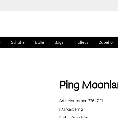
e
Schuhe
Bälle
Bags
Trolleys
Zubehör
Ping Moonla
Artikelnummer:
37647-11
Marken:
Ping
Farbe: Grey Isles