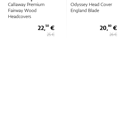
Callaway Premium
Odyssey Head Cover
Fairway Wood
England Blade
Headcovers
22,
€
20,
€
50
80
25 €
26 €