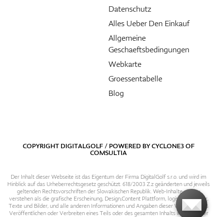
Datenschutz
Alles Ueber Den Einkauf
Allgemeine
Geschaeftsbedingungen
Webkarte
Groessentabelle
Blog
COPYRIGHT DIGITALGOLF / POWERED BY
CYCLONE3
OF
COMSULTIA
Der Inhalt dieser Webseite ist das Eigentum der Firma DigitalGolf s.r.o. und wird im
Hinblick auf das Urheberrechtsgesetz geschützt. 618/2003 Z.z geänderten und jeweils
geltenden Rechtsvorschriften der Slowakischen Republik. Web-Inhalte sind zu
verstehen als die grafische Erscheinung, Design,Content Plattform, logische Struktur,
Texte und Bilder, und alle anderen Informationen und Angaben dieser Webseite. Das
Veröffentlichen oder Verbreiten eines Teils oder des gesamten Inhalts in irgendeiner