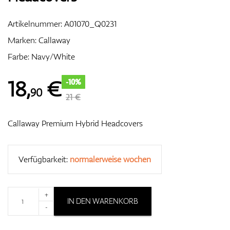
Artikelnummer:
A01070_Q0231
Marken:
Callaway
Zubehör
Farbe: Navy/White
18
,
€
-10%
90
Entfernungsmesser & GPS
21 €
Callaway Premium Hybrid Headcovers
Verfügbarkeit:
normalerweise wochen
+
IN DEN WARENKORB
-