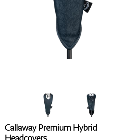
Handschuhe
Schuhe
Bälle
Bags
Callaway Premium Hybrid
Headcovers
Trolleys