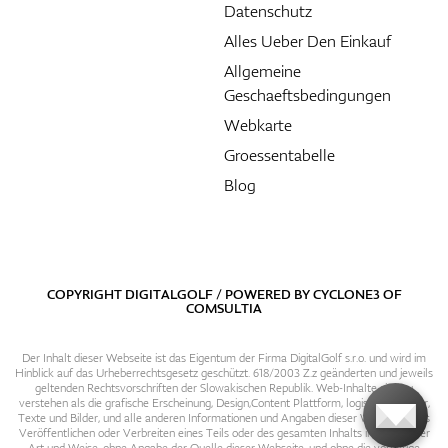
Datenschutz
Alles Ueber Den Einkauf
Allgemeine
Geschaeftsbedingungen
Webkarte
Groessentabelle
Blog
COPYRIGHT DIGITALGOLF / POWERED BY
CYCLONE3
OF
COMSULTIA
Der Inhalt dieser Webseite ist das Eigentum der Firma DigitalGolf s.r.o. und wird im
Hinblick auf das Urheberrechtsgesetz geschützt. 618/2003 Z.z geänderten und jeweils
geltenden Rechtsvorschriften der Slowakischen Republik. Web-Inhalte sind zu
verstehen als die grafische Erscheinung, Design,Content Plattform, logische Struktur,
Texte und Bilder, und alle anderen Informationen und Angaben dieser Webseite. Das
Veröffentlichen oder Verbreiten eines Teils oder des gesamten Inhalts in irgendeiner
Art und Weise, ohne Angabe der Quelle dieser Webseite, und ohne die vorherige