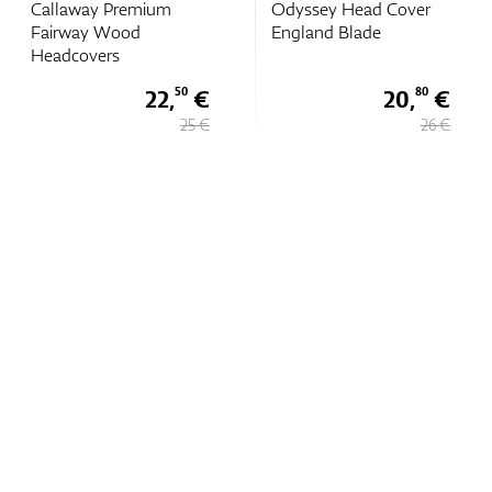
Callaway Premium
Odyssey Head Cover
Fairway Wood
England Blade
Headcovers
22,
€
20,
€
50
80
25 €
26 €