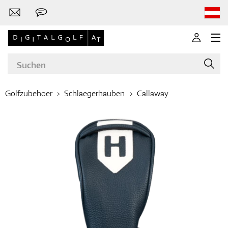
Golfzubehoer
Schlaegerhauben
Callaway
Marken
Golfschläger
Bekleidung