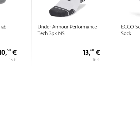
Tab
Under Armour Performance
ECCO So
Tech 3pk NS
Sock
10,
€
13,
€
50
60
15 €
16 €