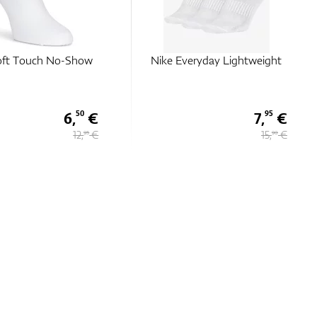
ft Touch No-Show
Nike Everyday Lightweight
6,
€
7,
€
50
95
12,
€
15,
€
95
90