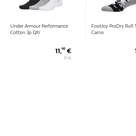
Under Armour Performance
FootJoy ProDry Roll 
Cotton 3p Qtr
Camo
11,
€
90
17 €