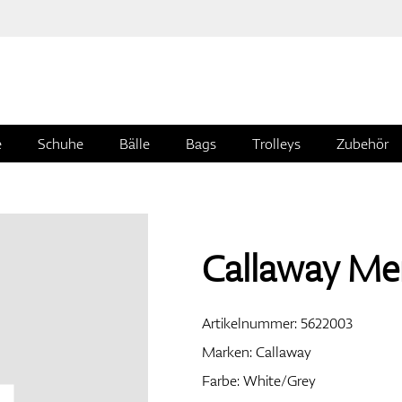
e
Schuhe
Bälle
Bags
Trolleys
Zubehör
Callaway Me
Artikelnummer:
5622003
Marken:
Callaway
Farbe: White/Grey