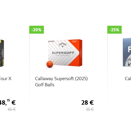
-20%
-25%
Tour X
Callaway Supersoft (2025)
Ca
Golf Balls
48,
€
28 €
75
65 €
35 €