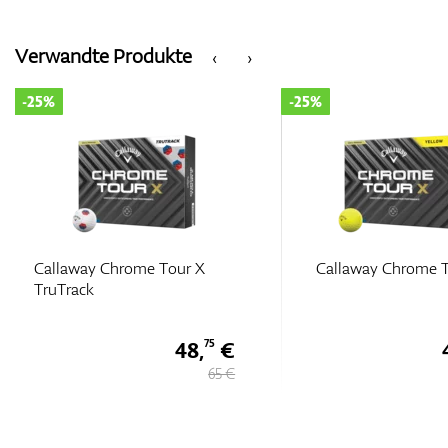
Verwandte Produkte
‹
›
-25%
-25%
Callaway Chrome Tour X
Callaway Chrome 
TruTrack
48,
€
75
65 €