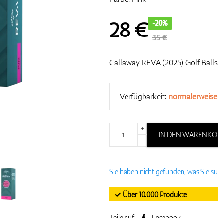
28
€
-20%
35 €
Callaway REVA (2025) Golf Balls
Verfügbarkeit:
normalerweise
+
IN DEN WARENKO
-
Sie haben nicht gefunden, was Sie s
✓ Über 10.000 Produkte
Teile auf:
Facebook