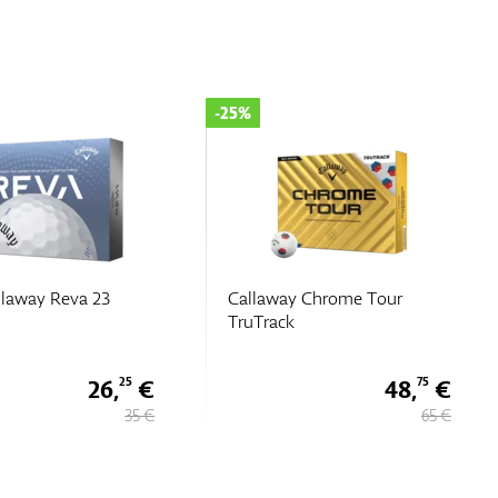
-25%
llaway Reva 23
Callaway Chrome Tour
TruTrack
26,
€
48,
€
25
75
35 €
65 €