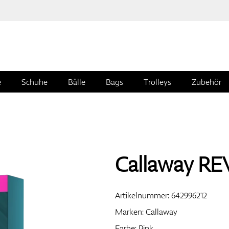
e
Schuhe
Bälle
Bags
Trolleys
Zubehör
Callaway REV
Artikelnummer:
642996212
Marken:
Callaway
Farbe: Pink