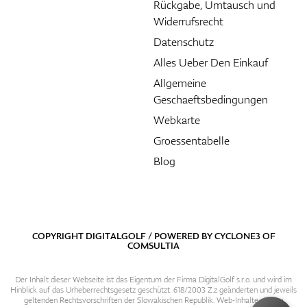
Rückgabe, Umtausch und
Widerrufsrecht
Datenschutz
Alles Ueber Den Einkauf
Allgemeine
Geschaeftsbedingungen
Webkarte
Groessentabelle
Blog
COPYRIGHT DIGITALGOLF / POWERED BY
CYCLONE3
OF
COMSULTIA
Der Inhalt dieser Webseite ist das Eigentum der Firma DigitalGolf s.r.o. und wird im
Hinblick auf das Urheberrechtsgesetz geschützt. 618/2003 Z.z geänderten und jeweils
geltenden Rechtsvorschriften der Slowakischen Republik. Web-Inhalte sind zu