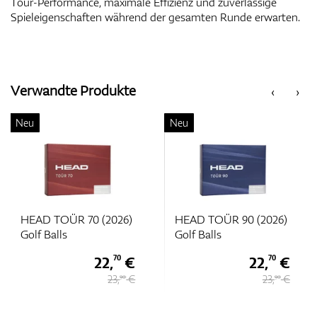
Tour-Performance, maximale Effizienz und zuverlässige
Spieleigenschaften während der gesamten Runde erwarten.
Verwandte Produkte
‹
›
Neu
Neu
HEAD TOÜR 70 (2026)
HEAD TOÜR 90 (2026)
Golf Balls
Golf Balls
22,
€
22,
€
70
70
23,
€
23,
€
90
90