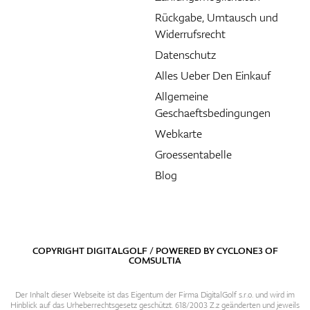
Rückgabe, Umtausch und
Widerrufsrecht
Datenschutz
Alles Ueber Den Einkauf
Allgemeine
Geschaeftsbedingungen
Webkarte
Groessentabelle
Blog
COPYRIGHT DIGITALGOLF / POWERED BY
CYCLONE3
OF
COMSULTIA
Der Inhalt dieser Webseite ist das Eigentum der Firma DigitalGolf s.r.o. und wird im
Hinblick auf das Urheberrechtsgesetz geschützt. 618/2003 Z.z geänderten und jeweils