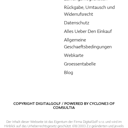
Rückgabe, Umtausch und
Widerrufsrecht
Datenschutz
Alles Ueber Den Einkauf
Allgemeine
Geschaeftsbedingungen
Webkarte
Groessentabelle
Blog
COPYRIGHT DIGITALGOLF / POWERED BY
CYCLONE3
OF
COMSULTIA
Der Inhalt dieser Webseite ist das Eigentum der Firma DigitalGolf s.r.o. und wird im
Hinblick auf das Urheberrechtsgesetz geschützt. 618/2003 Z.z geänderten und jeweils