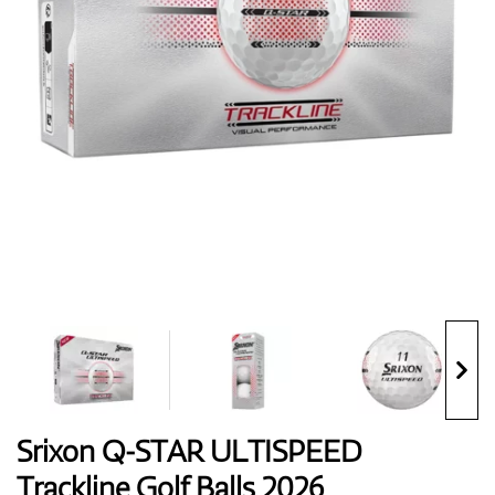
Handschuhe
Schuhe
Bälle
Bags
Srixon Q-STAR ULTISPEED
Trackline Golf Balls 2026
Trolleys