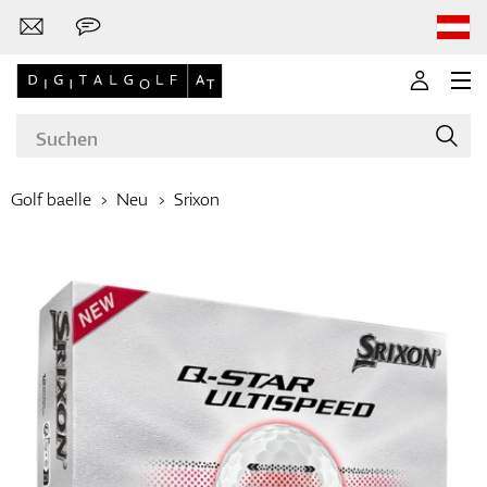
Golf baelle
Neu
Srixon
Marken
Golfschläger
Bekleidung