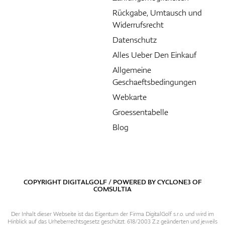
Rückgabe, Umtausch und
Widerrufsrecht
Datenschutz
Alles Ueber Den Einkauf
Allgemeine
Geschaeftsbedingungen
Webkarte
Groessentabelle
Blog
COPYRIGHT DIGITALGOLF / POWERED BY
CYCLONE3
OF
COMSULTIA
Der Inhalt dieser Webseite ist das Eigentum der Firma DigitalGolf s.r.o. und wird im
Hinblick auf das Urheberrechtsgesetz geschützt. 618/2003 Z.z geänderten und jeweils