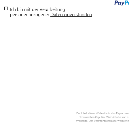
Ich bin mit der Verarbeitung
personenbezogener
Daten einverstanden
Der Inhalt dieser Webseite ist das Eigentum d
Slowakischen Republik. Web-Inhalte sind zu
Webseite. Das Veröffentlichen oder Verbreite