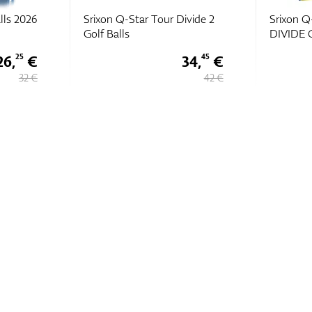
lls 2026
Srixon Q-Star Tour Divide 2
Srixon 
Golf Balls
DIVIDE G
26,
€
34,
€
25
45
32 €
42 €