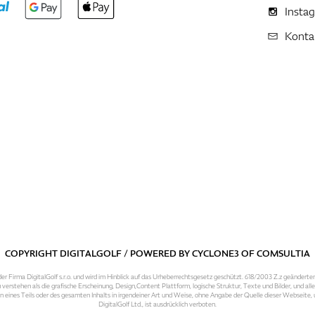
Insta
Konta
COPYRIGHT DIGITALGOLF / POWERED BY
CYCLONE3
OF
COMSULTIA
er Firma DigitalGolf s.r.o. und wird im Hinblick auf das Urheberrechtsgesetz geschützt. 618/2003 Z.z geänderte
 verstehen als die grafische Erscheinung, Design,Content Plattform, logische Struktur, Texte und Bilder, und al
n eines Teils oder des gesamten Inhalts in irgendeiner Art und Weise, ohne Angabe der Quelle dieser Webseite
DigitalGolf Ltd., ist ausdrücklich verboten.