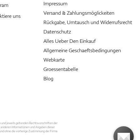
Impressum
gram
Versand & Zahlungsmöglickeiten
ktiere uns
Rückgabe, Umtausch und Widerrufsrecht
Datenschutz
Alles Ueber Den Einkauf
Allgemeine Geschaeftsbedingungen
Webkarte
Groessentabelle
Blog
n und jeweils geltenden Rechtsvorschriften der
le anderen Informationen und Angaben dieser
, und ohne die vorherige Zustimmung der Firma