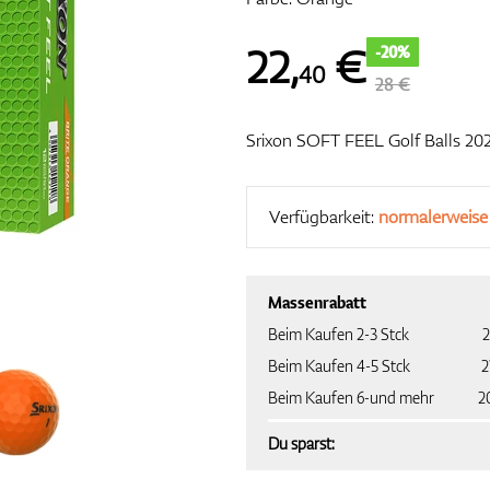
22
,
€
-20%
40
28 €
Srixon SOFT FEEL Golf Balls 20
Verfügbarkeit:
normalerweise
Massenrabatt
Beim Kaufen 2-3 Stck
2
Beim Kaufen 4-5 Stck
2
Beim Kaufen 6-und mehr
2
Du sparst: