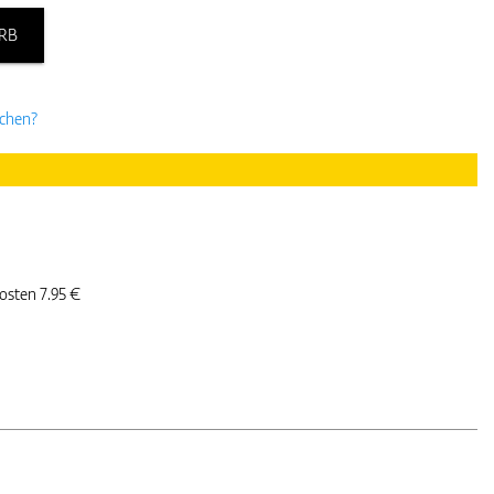
RB
uchen?
kosten 7.95 €