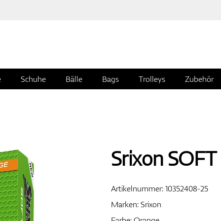
e
Schuhe
Bälle
Bags
Trolleys
Zubehör
Srixon SOFT 
Artikelnummer:
10352408-25
Marken:
Srixon
Farbe: Orange