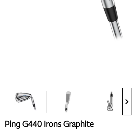
Handschuhe
Schuhe
Bälle
Bags
Ping G440 Irons Graphite
Trolleys