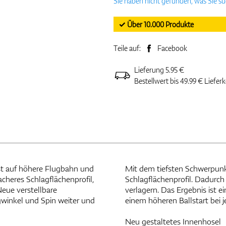
Sie haben nicht gefunden, was Sie s
✓ Über 10.000 Produkte
Teile auf:
Facebook
Lieferung 5.95 €
Bestellwert bis 49.99 € Liefer
ist auf höhere Flugbahn und
Mit dem tiefsten Schwerpunkt
cheres Schlagflächenprofil,
Schlagflächenprofil. Dadurch
Neue verstellbare
verlagern. Das Ergebnis ist e
gwinkel und Spin weiter und
einem höheren Ballstart bei 
Neu gestaltetes Innenhosel