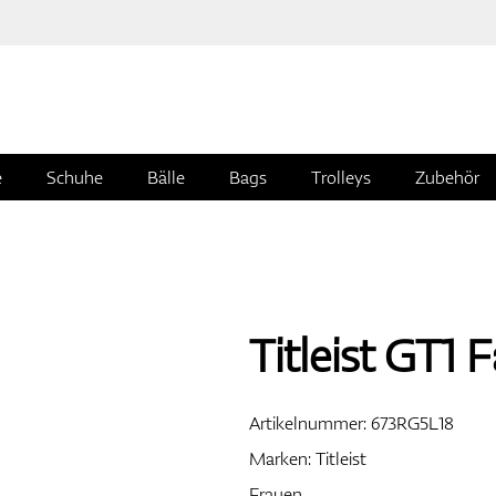
e
Schuhe
Bälle
Bags
Trolleys
Zubehör
Titleist GT1 
Artikelnummer:
673RG5L18
Marken:
Titleist
Frauen