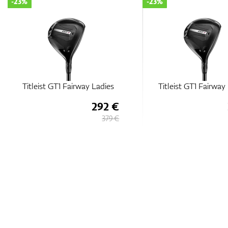
-23%
-23%
Titleist GT1 Fairway Ladies
Titleist GT1 Fairway
292 €
379 €