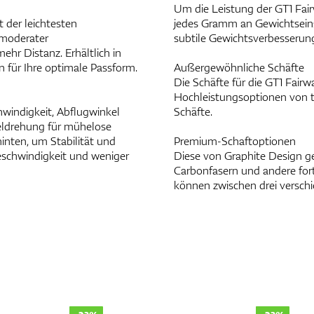
Um die Leistung der GT1 Fair
t der leichtesten
jedes Gramm an Gewichtseinsp
 moderater
subtile Gewichtsverbesserung
hr Distanz. Erhältlich in
n für Ihre optimale Passform.
Außergewöhnliche Schäfte
Die Schäfte für die GT1 Fai
Hochleistungsoptionen von to
hwindigkeit, Abflugwinkel
Schäfte.
seldrehung für mühelose
inten, um Stabilität und
Premium-Schaftoptionen
eschwindigkeit und weniger
Diese von Graphite Design 
Carbonfasern und andere fort
können zwischen drei verschi