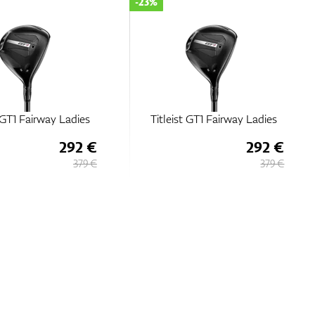
-23%
t GT1 Fairway Ladies
Titleist GT1 Fairway Ladies
292 €
292 €
379 €
379 €