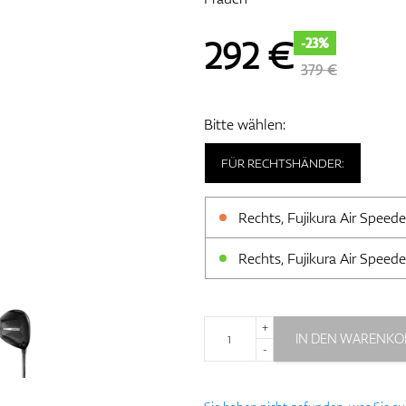
292
€
-23%
379 €
Bitte wählen:
FÜR RECHTSHÄNDER:
Rechts, Fujikura Air Speed
Rechts, Fujikura Air Speed
+
IN DEN WARENKO
-