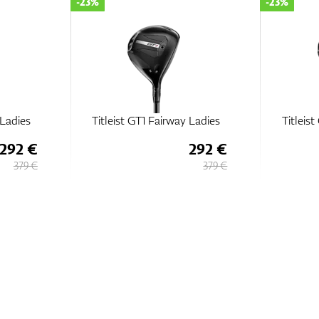
-23%
-23%
 Ladies
Titleist GT1 Fairway Ladies
Titleis
292 €
292 €
379 €
379 €