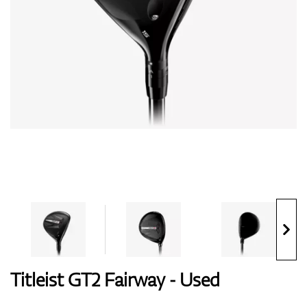
Handschuhe
Schuhe
Bälle
Bags
Titleist GT2 Fairway - Used
Trolleys