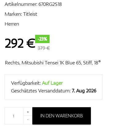
Artikelnummer:
670RG2S18
Marken:
Titleist
Herren
Zubehör
292
€
-23%
379 €
Entfernungsmesser & GPS
Rechts, Mitsubishi Tensei 1K Blue 65, Stiff, 18°
Verfügbarkeit:
Auf Lager
Geschätztes Versanddatum:
7. Aug 2026
+
IN DEN WARENKORB
-