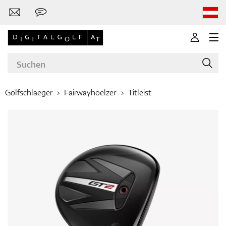
Golfschlaeger
Fairwayhoelzer
Titleist
Marken
Golfschläger
Bekleidung