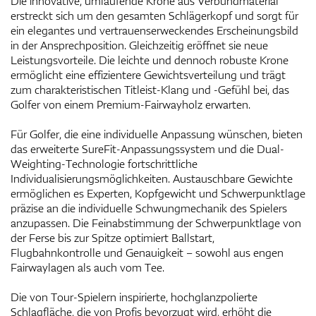
Die innovative, umlaufende Krone aus Verbundmaterial
erstreckt sich um den gesamten Schlägerkopf und sorgt für
ein elegantes und vertrauenserweckendes Erscheinungsbild
in der Ansprechposition. Gleichzeitig eröffnet sie neue
Leistungsvorteile. Die leichte und dennoch robuste Krone
ermöglicht eine effizientere Gewichtsverteilung und trägt
zum charakteristischen Titleist-Klang und -Gefühl bei, das
Golfer von einem Premium-Fairwayholz erwarten.
Für Golfer, die eine individuelle Anpassung wünschen, bieten
das erweiterte SureFit-Anpassungssystem und die Dual-
Weighting-Technologie fortschrittliche
Individualisierungsmöglichkeiten. Austauschbare Gewichte
ermöglichen es Experten, Kopfgewicht und Schwerpunktlage
präzise an die individuelle Schwungmechanik des Spielers
anzupassen. Die Feinabstimmung der Schwerpunktlage von
der Ferse bis zur Spitze optimiert Ballstart,
Flugbahnkontrolle und Genauigkeit – sowohl aus engen
Fairwaylagen als auch vom Tee.
Die von Tour-Spielern inspirierte, hochglanzpolierte
Schlagfläche, die von Profis bevorzugt wird, erhöht die