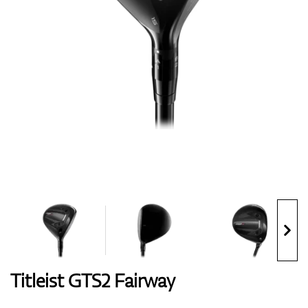
Handschuhe
Schuhe
Bälle
Bags
Titleist GTS2 Fairway
Trolleys