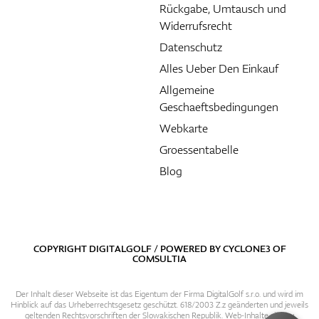
Rückgabe, Umtausch und
Widerrufsrecht
Datenschutz
Alles Ueber Den Einkauf
Allgemeine
Geschaeftsbedingungen
Webkarte
Groessentabelle
Blog
COPYRIGHT DIGITALGOLF / POWERED BY
CYCLONE3
OF
COMSULTIA
Der Inhalt dieser Webseite ist das Eigentum der Firma DigitalGolf s.r.o. und wird im
Hinblick auf das Urheberrechtsgesetz geschützt. 618/2003 Z.z geänderten und jeweils
geltenden Rechtsvorschriften der Slowakischen Republik. Web-Inhalte sind zu