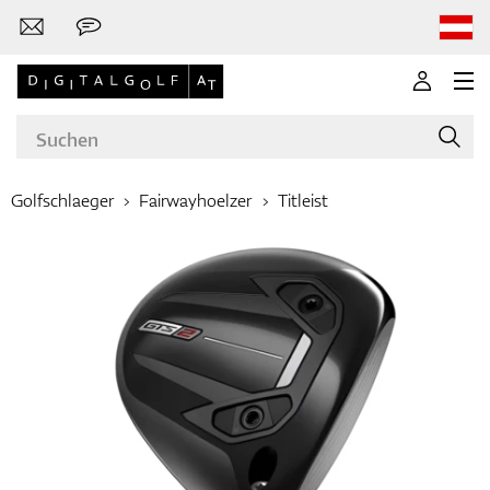
Golfschlaeger
Fairwayhoelzer
Titleist
Marken
Golfschläger
Bekleidung