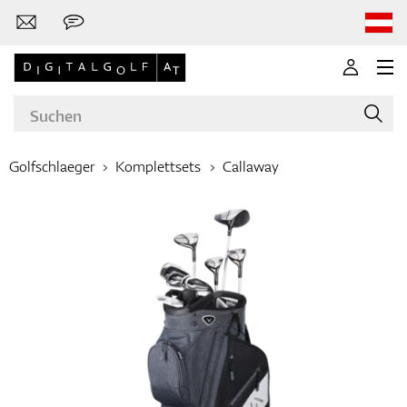
Golfschlaeger
Komplettsets
Callaway
Marken
Golfschläger
Bekleidung