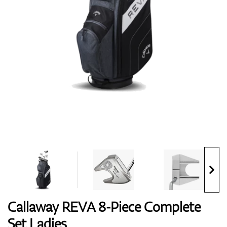
Handschuhe
Schuhe
Bälle
Bags
Callaway REVA 8-Piece Complete
Set Ladies
Trolleys