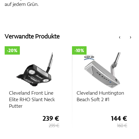
auf jedem Grün.
Verwandte Produkte
‹
›
-20%
-10%
Cleveland Front Line
Cleveland Huntington
Elite RHO Slant Neck
Beach Soft 2 #1
Putter
239 €
144 €
299 €
160 €