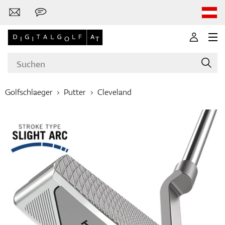
Golfschlaeger
Putter
Cleveland
Marken
Golfschläger
Bekleidung