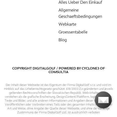
Alles Ueber Den Einkauf
Allgemeine
Geschaeftsbedingungen
Webkarte
Groessentabelle
Blog
COPYRIGHT DIGITALGOLF / POWERED BY
CYCLONE3
OF
COMSULTIA
Der Inhalt dieser Webseite ist das Eigentum der Firma DigitalGolf s.r.o. und wird im
Hinblick auf das Urheberrechtsgesetz geschützt. 618/2003 Z.z geänderten und jeweils
geltenden Rechtsvorschriften der Slowakischen Republik. Web-Inhalte sind zu
verstehen als die grafische Erscheinung, Design,Content Plattform, logische Struktur,
Texte und Bilder, und alle anderen Informationen und Angaben dieser Webseite. Das
Veröffentlichen oder Verbreiten eines Teils oder des gesamten Inhalts in irgendeiner
Art und Weise, ohne Angabe der Quelle dieser Webseite, und ohne die vorherige
Zustimmung der Firma DigitalGolf Ltd., ist ausdrücklich verboten.