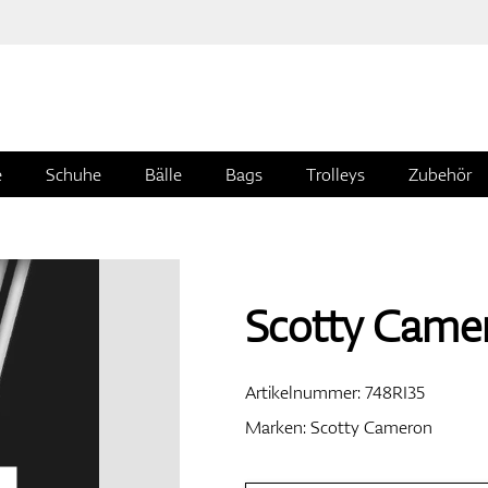
e
Schuhe
Bälle
Bags
Trolleys
Zubehör
Scotty Came
Artikelnummer:
748RI35
Marken:
Scotty Cameron