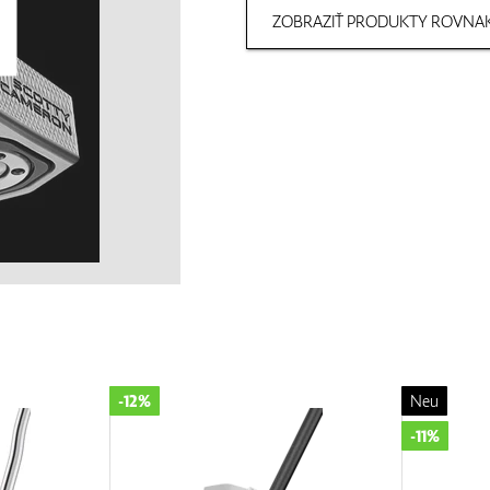
ZOBRAZIŤ PRODUKTY ROVNAK
-12%
Neu
-11%