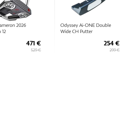
Cameron 2026
Odyssey Ai-ONE Double
 12
Wide CH Putter
471 €
254 €
529 €
299 €