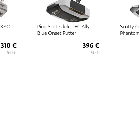
OKYO
Ping Scottsdale TEC Ally
Scotty 
Blue Onset Putter
Phantom
310 €
396 €
360 €
450 €