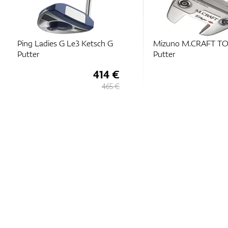
Ping Ladies G Le3 Ketsch G
Mizuno M.CRAFT T
Putter
Putter
414 €
465 €