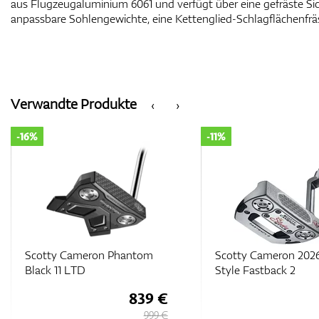
aus Flugzeugaluminium 6061 und verfügt über eine gefräste Sich
anpassbare Sohlengewichte, eine Kettenglied-Schlagflächenfr
Verwandte Produkte
‹
›
-16%
-11%
Scotty Cameron Phantom
Scotty Cameron 2026
Black 11 LTD
Style Fastback 2
839 €
999 €