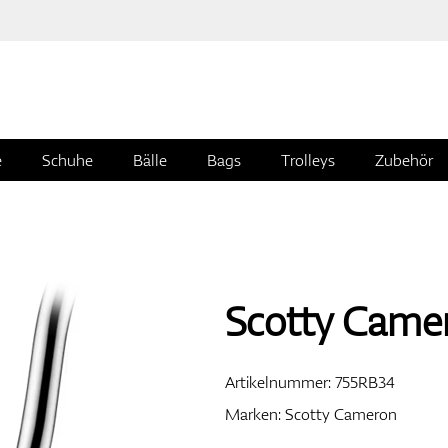
e
Schuhe
Bälle
Bags
Trolleys
Zubehör
Scotty Came
Artikelnummer:
755RB34
Marken:
Scotty Cameron