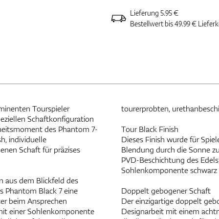
Lieferung 5.95 €
Bestellwert bis 49.99 € Liefer
minenten Tourspieler
tourerprobten, urethanbesch
peziellen Schaftkonfiguration
gheitsmoment des Phantom 7-
Tour Black Finish
h, individuelle
Dieses Finish wurde für Spie
enen Schaft für präzises
Blendung durch die Sonne zu 
PVD-Beschichtung des Edels
Sohlenkomponente schwarz b
n aus dem Blickfeld des
es Phantom Black 7 eine
Doppelt gebogener Schaft
ter beim Ansprechen
Der einzigartige doppelt geb
 mit einer Sohlenkomponente
Designarbeit mit einem acht