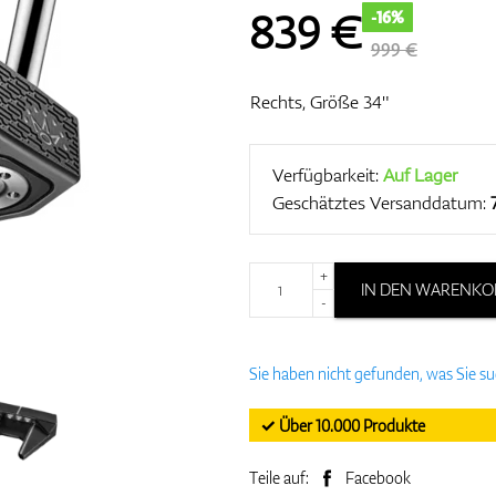
839
€
-16%
999 €
Rechts, Größe 34"
Verfügbarkeit:
Auf Lager
Geschätztes Versanddatum:
+
IN DEN WARENKO
-
Sie haben nicht gefunden, was Sie s
✓ Über 10.000 Produkte
Teile auf:
Facebook