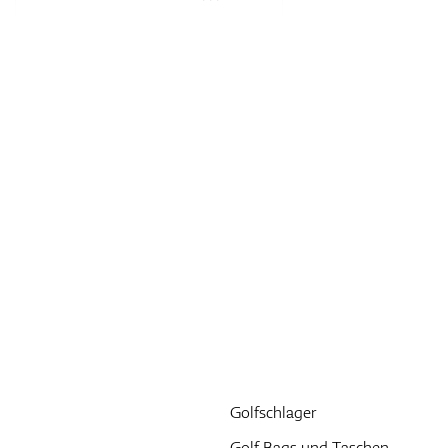
Golfschlager
Golf Bags und Taschen