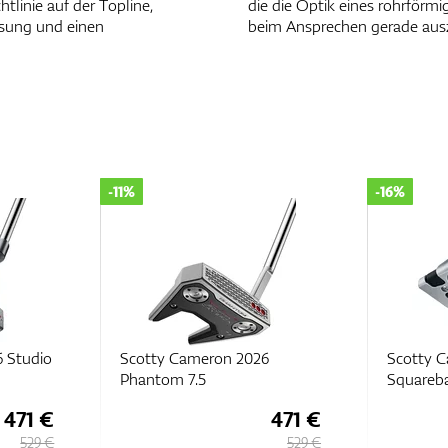
tlinie auf der Topline,
die die Optik eines rohrför
äsung und einen
beim Ansprechen gerade ausz
-11%
-16%
 Studio
Scotty Cameron 2026
Scotty C
Phantom 7.5
Squareb
471 €
471 €
529 €
529 €