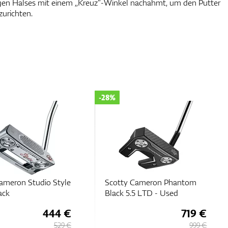
migen Halses mit einem „Kreuz“-Winkel nachahmt, um den Putter
urichten.
-28%
ameron Studio Style
Scotty Cameron Phantom
ack
Black 5.5 LTD - Used
444 €
719 €
529 €
999 €