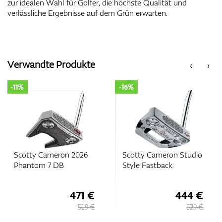
zur idealen Wahl für Golfer, die höchste Qualität und
verlässliche Ergebnisse auf dem Grün erwarten.
Verwandte Produkte
‹
›
-11%
-16%
Scotty Cameron 2026
Scotty Cameron Studio
Phantom 7 DB
Style Fastback
471 €
444 €
529 €
529 €