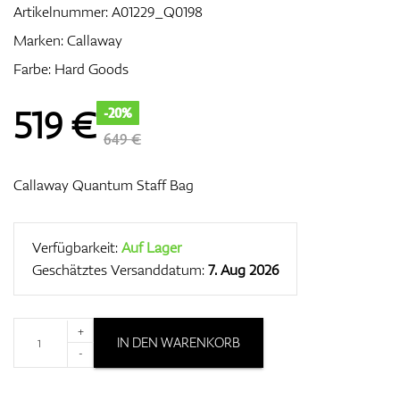
Artikelnummer:
A01229_Q0198
Marken:
Callaway
Farbe: Hard Goods
Zubehör
519
€
-20%
649 €
Entfernungsmesser & GPS
Callaway Quantum Staff Bag
Verfügbarkeit:
Auf Lager
Geschätztes Versanddatum:
7. Aug 2026
+
IN DEN WARENKORB
-