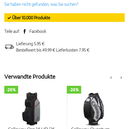
Sie haben nicht gefunden, was Sie suchen?
✓ Über 10.000 Produkte
Teile auf:
Facebook
Lieferung 5.95 €
Bestellwert bis 49.99 € Lieferkosten 7.95 €
Verwandte Produkte
‹
›
-20%
-20%
Callaway Org 14 HD '26
Callaway Quantum