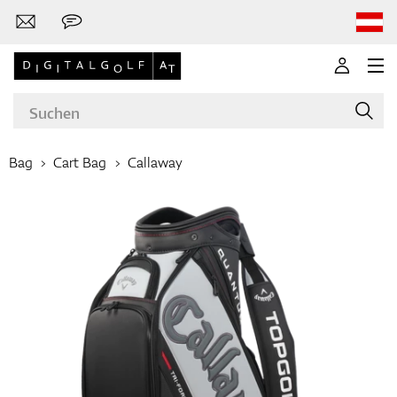
Bag
Cart Bag
Callaway
Marken
Golfschläger
Bekleidung