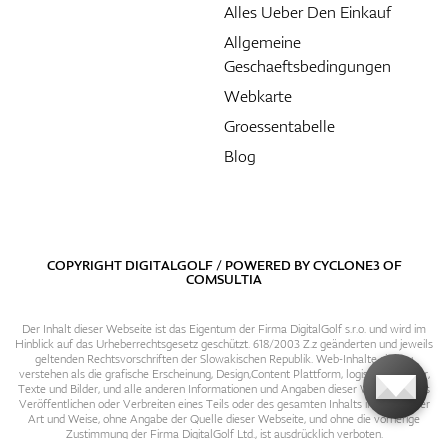
Alles Ueber Den Einkauf
Allgemeine
Geschaeftsbedingungen
Webkarte
Groessentabelle
Blog
COPYRIGHT DIGITALGOLF / POWERED BY
CYCLONE3
OF
COMSULTIA
Der Inhalt dieser Webseite ist das Eigentum der Firma DigitalGolf s.r.o. und wird im
Hinblick auf das Urheberrechtsgesetz geschützt. 618/2003 Z.z geänderten und jeweils
geltenden Rechtsvorschriften der Slowakischen Republik. Web-Inhalte sind zu
verstehen als die grafische Erscheinung, Design,Content Plattform, logische Struktur,
Texte und Bilder, und alle anderen Informationen und Angaben dieser Webseite. Das
Veröffentlichen oder Verbreiten eines Teils oder des gesamten Inhalts in irgendeiner
Art und Weise, ohne Angabe der Quelle dieser Webseite, und ohne die vorherige
Zustimmung der Firma DigitalGolf Ltd., ist ausdrücklich verboten.