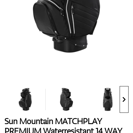
Handschuhe
Schuhe
Bälle
Bags
Sun Mountain MATCHPLAY
PREMIUM Waterresistant 14 WAY
Trolleys