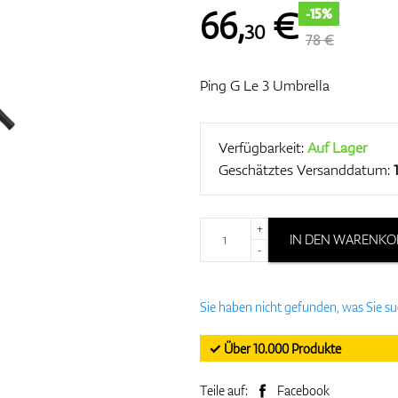
66
,
€
-15%
30
78 €
Ping G Le 3 Umbrella
Verfügbarkeit:
Auf Lager
Geschätztes Versanddatum:
+
IN DEN WARENKO
-
Sie haben nicht gefunden, was Sie s
✓ Über 10.000 Produkte
Teile auf:
Facebook