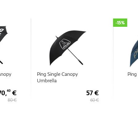
-15%
anopy
Ping Single Canopy
Ping
Umbrella
70,
€
57 €
40
80 €
60 €