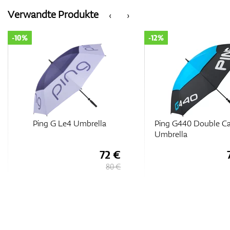
Verwandte Produkte
‹
›
-10%
-12%
Ping G Le4 Umbrella
Ping G440 Double C
Umbrella
72 €
80 €