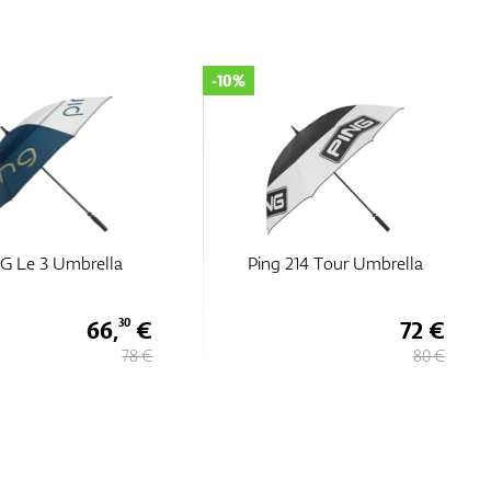
-10%
 G Le 3 Umbrella
Ping 214 Tour Umbrella
66,
€
72 €
30
78 €
80 €