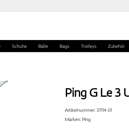
e
Schuhe
Bälle
Bags
Trolleys
Zubehör
Ping G Le 3 
Artikelnummer:
37114-01
Marken:
Ping