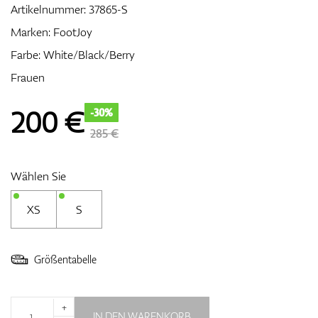
Artikelnummer:
37865-S
Marken:
FootJoy
Farbe: White/Black/Berry
Zubehör
Frauen
200
€
-30%
Entfernungsmesser & GPS
285 €
Wählen Sie
XS
S
Größentabelle
+
IN DEN WARENKORB