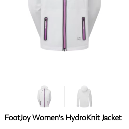
Handschuhe
Schuhe
Bälle
Bags
FootJoy Women's HydroKnit Jacket
Trolleys