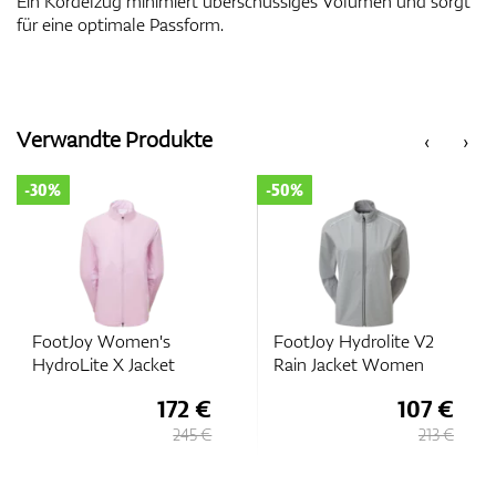
Ein Kordelzug minimiert überschüssiges Volumen und sorgt
für eine optimale Passform.
Verwandte Produkte
‹
›
-30%
-50%
FootJoy Women's
FootJoy Hydrolite V2
HydroLite X Jacket
Rain Jacket Women
172 €
107 €
245 €
213 €