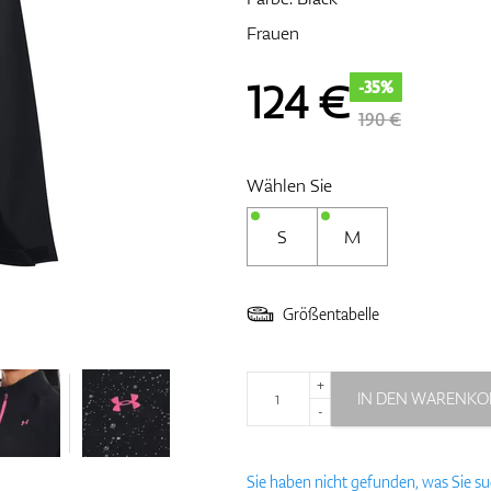
Frauen
124
€
-35%
190 €
Wählen Sie
S
M
Größentabelle
+
IN DEN WARENKO
-
Sie haben nicht gefunden, was Sie s