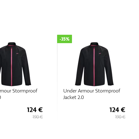
-35%
rmour Stormproof
Under Armour Stormproof
0
Jacket 2.0
124 €
124 €
190 €
190 €