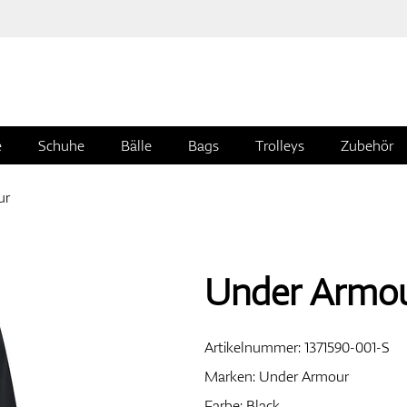
e
Schuhe
Bälle
Bags
Trolleys
Zubehör
ur
Under Armour
Artikelnummer:
1371590-001-S
Marken:
Under Armour
Farbe: Black