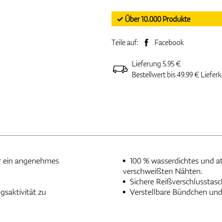
✓ Über 10.000 Produkte
Teile auf:
Facebook
Lieferung 5.95 €
Bestellwert bis 49.99 € Liefer
r ein angenehmes
100 % wasserdichtes und a
verschweißten Nähten.
Sichere Reißverschlusstasc
saktivität zu
Verstellbare Bündchen und 