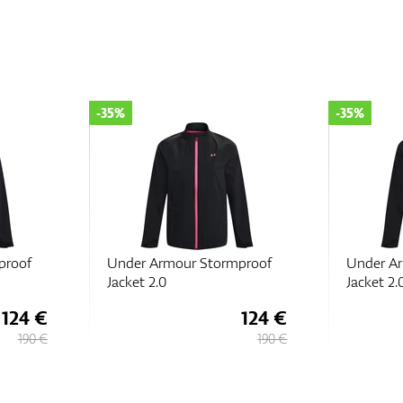
-35%
-35%
proof
Under Armour Stormproof
Under A
Jacket 2.0
Jacket 2.
124 €
124 €
190 €
190 €