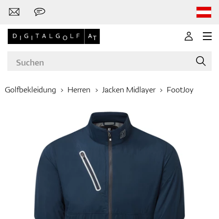
Golfbekleidung
Herren
Jacken Midlayer
FootJoy
Marken
Golfschläger
Bekleidung