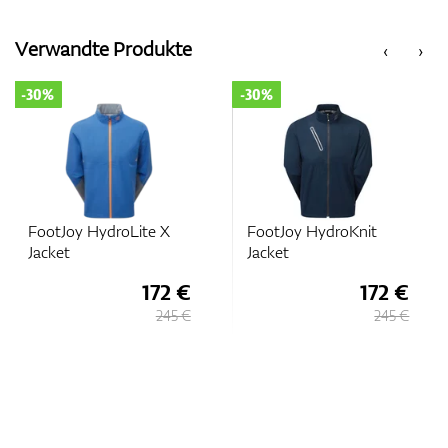
Verwandte Produkte
‹
›
-30%
-30%
FootJoy HydroLite X
FootJoy HydroKnit
Jacket
Jacket
172 €
172 €
245 €
245 €