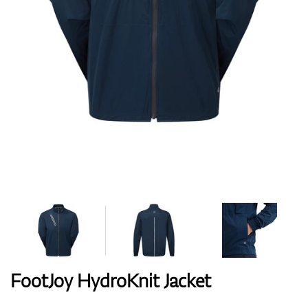
Handschuhe
Schuhe
Bälle
Bags
FootJoy HydroKnit Jacket
Trolleys