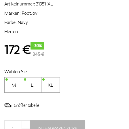
Artikelnummer:
31951-XL
Marken:
FootJoy
Farbe: Navy
Zubehör
Herren
172
€
-30%
Entfernungsmesser & GPS
245 €
Wählen Sie
M
L
XL
Größentabelle
+
IN DEN WARENKORB