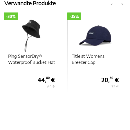
Verwandte Produkte
‹
›
-30%
-35%
Zubehör
Entfernungsmesser & GPS
Ping SensorDry®
Titleist Womens
Waterproof Bucket Hat
Breezer Cap
44,
€
20,
€
80
80
64 €
32 €