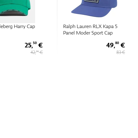
deberg Harry Cap
Ralph Lauren RLX Kapa 5
Panel Moder Sport Cap
25,
€
49,
€
50
80
42,
€
83 €
50