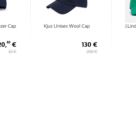
ezer Cap
Kjus Unisex Wool Cap
J.Lin
20,
€
130 €
80
32 €
200 €