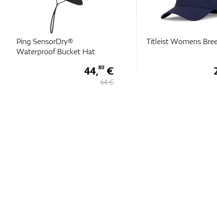
Ping SensorDry®
Titleist Womens Bre
Waterproof Bucket Hat
44,
€
80
64 €