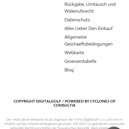
Rückgabe, Umtausch und
Widerrufsrecht
Datenschutz
Alles Ueber Den Einkauf
Allgemeine
Geschaeftsbedingungen
Webkarte
Groessentabelle
Blog
COPYRIGHT DIGITALGOLF / POWERED BY
CYCLONE3
OF
COMSULTIA
Der Inhalt dieser Webseite ist das Eigentum der Firma DigitalGolf s.r.o. und wird im
Hinblick auf das Urheberrechtsgesetz geschützt. 618/2003 Z.z geänderten und jeweils
geltenden Rechtsvorschriften der Slowakischen Republik. Web-Inhalte sind zu