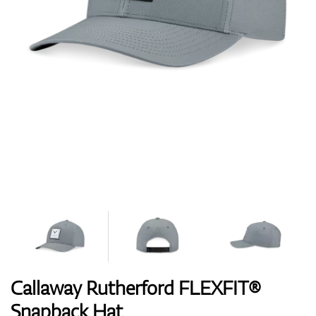
Handschuhe
Schuhe
Bälle
Bags
Callaway Rutherford FLEXFIT®
Snapback Hat
Trolleys