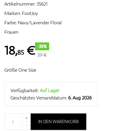
Artikelnummer:
35621
Marken:
FootJoy
Farbe: Navy/Lavender Floral
Zubehör
Frauen
18
,
€
-35%
85
Entfernungsmesser & GPS
29 €
Größe One Size
Verfügbarkeit:
Auf Lager
Geschätztes Versanddatum:
6. Aug 2026
+
IN DEN WARENKORB
-