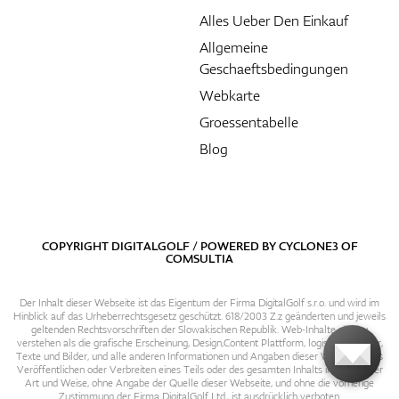
Alles Ueber Den Einkauf
Allgemeine
Geschaeftsbedingungen
Webkarte
Groessentabelle
Blog
COPYRIGHT DIGITALGOLF / POWERED BY
CYCLONE3
OF
COMSULTIA
Der Inhalt dieser Webseite ist das Eigentum der Firma DigitalGolf s.r.o. und wird im
Hinblick auf das Urheberrechtsgesetz geschützt. 618/2003 Z.z geänderten und jeweils
geltenden Rechtsvorschriften der Slowakischen Republik. Web-Inhalte sind zu
verstehen als die grafische Erscheinung, Design,Content Plattform, logische Struktur,
Texte und Bilder, und alle anderen Informationen und Angaben dieser Webseite. Das
Veröffentlichen oder Verbreiten eines Teils oder des gesamten Inhalts in irgendeiner
Art und Weise, ohne Angabe der Quelle dieser Webseite, und ohne die vorherige
Zustimmung der Firma DigitalGolf Ltd., ist ausdrücklich verboten.