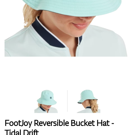
Handschuhe
Schuhe
Bälle
Bags
FootJoy Reversible Bucket Hat -
Tidal Drift
Trolleys