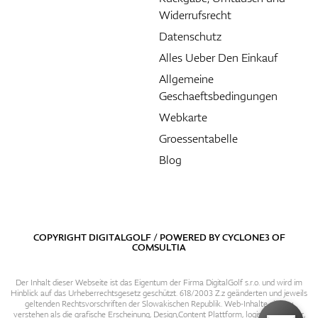
Widerrufsrecht
Datenschutz
Alles Ueber Den Einkauf
Allgemeine
Geschaeftsbedingungen
Webkarte
Groessentabelle
Blog
COPYRIGHT DIGITALGOLF / POWERED BY
CYCLONE3
OF
COMSULTIA
Der Inhalt dieser Webseite ist das Eigentum der Firma DigitalGolf s.r.o. und wird im
Hinblick auf das Urheberrechtsgesetz geschützt. 618/2003 Z.z geänderten und jeweils
geltenden Rechtsvorschriften der Slowakischen Republik. Web-Inhalte sind zu
verstehen als die grafische Erscheinung, Design,Content Plattform, logische Struktur,