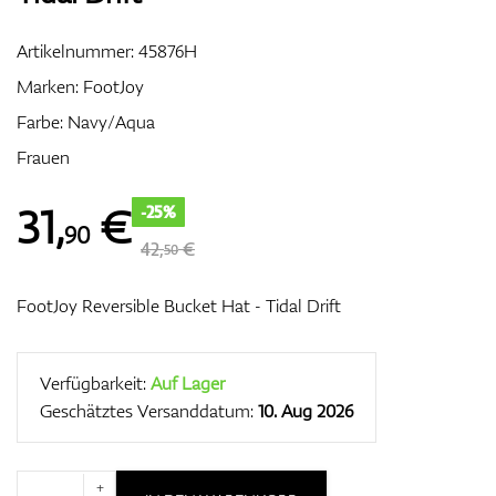
Artikelnummer:
45876H
Marken:
FootJoy
Zubehör
Farbe: Navy/Aqua
Frauen
Entfernungsmesser & GPS
31
,
€
-25%
90
42,
€
50
FootJoy Reversible Bucket Hat - Tidal Drift
Verfügbarkeit:
Auf Lager
Geschätztes Versanddatum:
10. Aug 2026
+