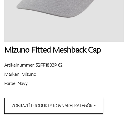
Handschuhe
Schuhe
Mizuno Fitted Meshback Cap
Artikelnummer:
52FF1803P 62
Bälle
Marken:
Mizuno
Farbe: Navy
Bags
ZOBRAZIŤ PRODUKTY ROVNAKEJ KATEGÓRIE
Trolleys