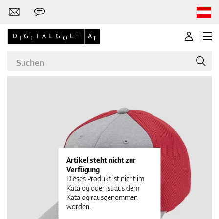
Marken
Golfschläger
Artikel steht nicht zur
Verfügung
Dieses Produkt ist nicht im
Katalog oder ist aus dem
Katalog rausgenommen
Bekleidung
worden.