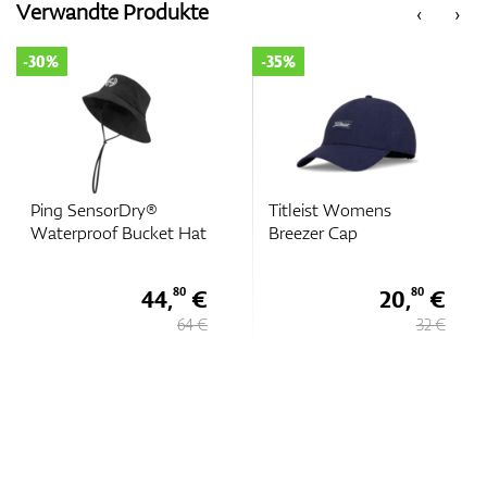
Verwandte Produkte
‹
›
-30%
-35%
Zubehör
Entfernungsmesser & GPS
Ping SensorDry®
Titleist Womens
Waterproof Bucket Hat
Breezer Cap
44,
€
20,
€
80
80
64 €
32 €