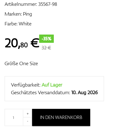
Artikelnummer:
35567-98
Marken:
Ping
Farbe: White
Zubehör
20
,
€
-35%
80
32 €
Entfernungsmesser & GPS
Größe One Size
Verfügbarkeit:
Auf Lager
Geschätztes Versanddatum:
10. Aug 2026
+
IN DEN WARENKORB
-