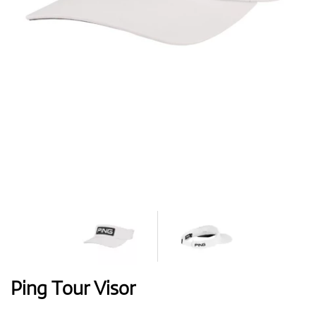
Handschuhe
Schuhe
Bälle
Bags
Ping Tour Visor
Trolleys