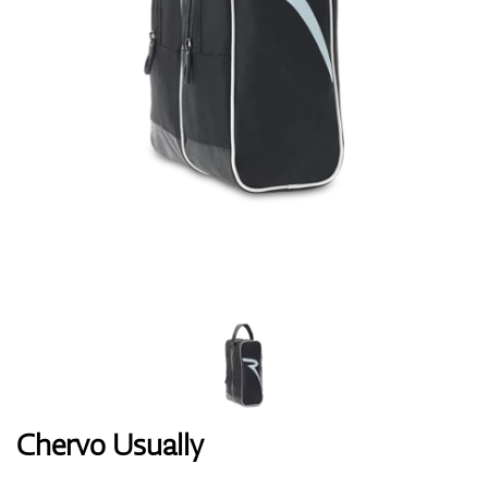
Handschuhe
Schuhe
Bälle
Bags
Chervo Usually
Trolleys