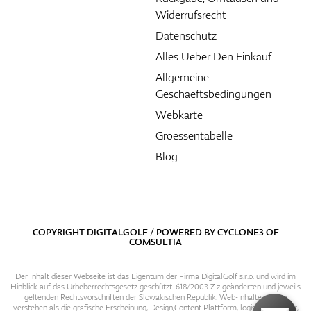
Widerrufsrecht
Datenschutz
Alles Ueber Den Einkauf
Allgemeine
Geschaeftsbedingungen
Webkarte
Groessentabelle
Blog
COPYRIGHT DIGITALGOLF / POWERED BY
CYCLONE3
OF
COMSULTIA
Der Inhalt dieser Webseite ist das Eigentum der Firma DigitalGolf s.r.o. und wird im
Hinblick auf das Urheberrechtsgesetz geschützt. 618/2003 Z.z geänderten und jeweils
geltenden Rechtsvorschriften der Slowakischen Republik. Web-Inhalte sind zu
verstehen als die grafische Erscheinung, Design,Content Plattform, logische Struktur,