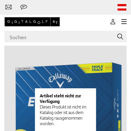
Marken
Golfschläger
Artikel steht nicht zur
Verfügung
Dieses Produkt ist nicht im
Katalog oder ist aus dem
Katalog rausgenommen
Bekleidung
worden.