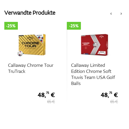
Verwandte Produkte
‹
›
Zubehör
-25%
-25%
Entfernungsmesser & GPS
Callaway Chrome Tour
Callaway Limited
TruTrack
Edition Chrome Soft
Truvis Team USA Golf
Balls
48,
€
48,
€
75
75
65 €
65 €