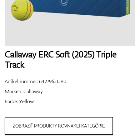
Handschuhe
Schuhe
Callaway ERC Soft (2025) Triple
Track
Bälle
Artikelnummer:
64279621280
Marken:
Callaway
Farbe: Yellow
Bags
ZOBRAZIŤ PRODUKTY ROVNAKEJ KATEGÓRIE
Trolleys