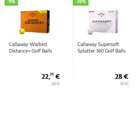
-11%
-20%
Callaway Warbird
Callaway Supersoft
Distance+ Golf Balls
Splatter 360 Golf Balls
22,
€
28 €
25
25 €
35 €