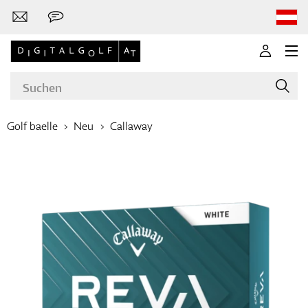
Golf baelle
Neu
Callaway
Marken
Golfschläger
Bekleidung