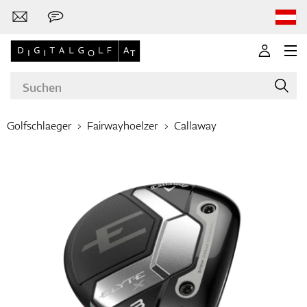
Golfschlaeger
Fairwayhoelzer
Callaway
Marken
Golfschläger
Bekleidung