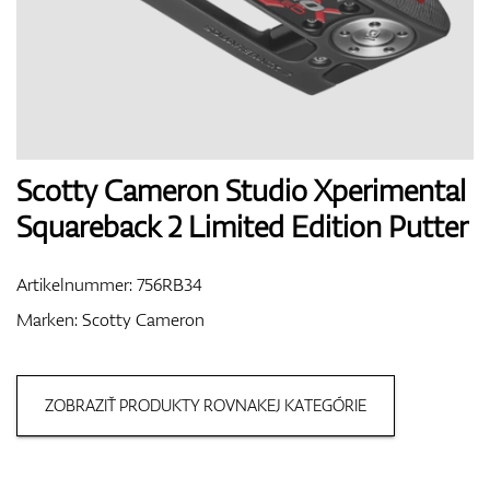
Handschuhe
Schuhe
Scotty Cameron Studio Xperimental
Squareback 2 Limited Edition Putter
Bälle
Artikelnummer:
756RB34
Marken:
Scotty Cameron
Bags
ZOBRAZIŤ PRODUKTY ROVNAKEJ KATEGÓRIE
Trolleys