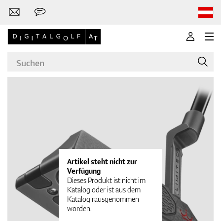
Marken
Golfschläger
Artikel steht nicht zur
Verfügung
Dieses Produkt ist nicht im
Katalog oder ist aus dem
Katalog rausgenommen
Bekleidung
worden.