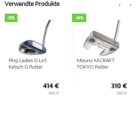
Verwandte Produkte
‹
›
-11%
-14%
Zubehör
Entfernungsmesser & GPS
Ping Ladies G Le3
Mizuno M.CRAFT
Ketsch G Putter
TOKYO Putter
414 €
310 €
465 €
360 €