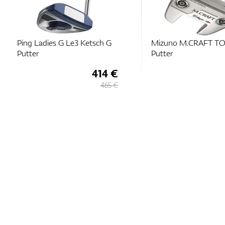
Ping Ladies G Le3 Ketsch G
Mizuno M.CRAFT T
Putter
Putter
414 €
465 €