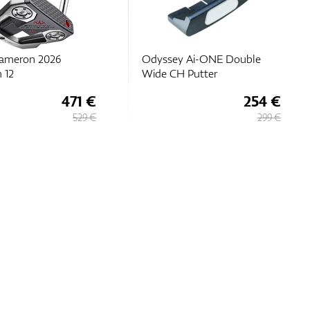
Cameron 2026
Odyssey Ai-ONE Double
 12
Wide CH Putter
471 €
254 €
529 €
299 €