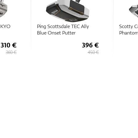
OKYO
Ping Scottsdale TEC Ally
Scotty 
Blue Onset Putter
Phantom
310 €
396 €
360 €
450 €