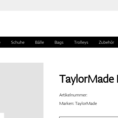
e
Schuhe
Bälle
Bags
Trolleys
Zubehör
TaylorMade 
Artikelnummer:
Marken:
TaylorMade