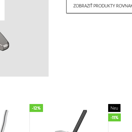
ZOBRAZIŤ PRODUKTY ROVNAK
-12%
Neu
-11%