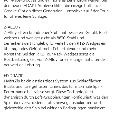
Full-Face-Grooves und ein höheres Zehenprofil wählen Sie
den neuen ADAPT-Sohlenschliff – die einzige Full-Face-
Groove-Option dieser Generation – entwickelt auf der Tour
für offene, feine Schläge.
Z-ALLOY
Z-Alloy ist ein brandneuer Stahl mit besserem Gefühl. Er ist
weicher und weniger dicht als 8620-Stahl und
bemerkenswert langlebig. Er verleiht den RTZ-Wedges ein
überragendes Gefühl, mehr Fehlertoleranz und mehr
Konstanz. Bei den RTZ Tour Rack Wedges sorgt die
Rostbeständigkeit von Z-Alloy für eine länger anhaltende,
neuwertige Leistung.
HYDRAZIP
HydraZip ist ein einzigartiges System aus Schlagflächen-
Blasts und lasergefrästen Linien, das für maximale Spin-
Performance bei Nässe sorgt. Diese Technologie ist
dynamisch durch Loft-Gruppierungen konfiguriert, was den
Spin über verschiedene Lofts hinweg ausbalanciert und
gleichzeitig den Spin bei widrigen Bedingungen maximiert.