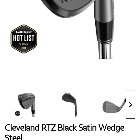
Handschuhe
Schuhe
Bälle
Bags
Cleveland RTZ Black Satin Wedge
Steel
Trolleys