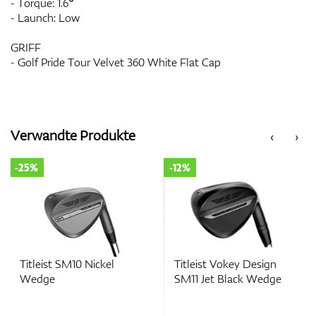
- Torque: 1.6°
- Launch: Low
GRIFF
- Golf Pride Tour Velvet 360 White Flat Cap
Verwandte Produkte
‹
›
-25%
-12%
Titleist SM10 Nickel
Titleist Vokey Design
Wedge
SM11 Jet Black Wedge