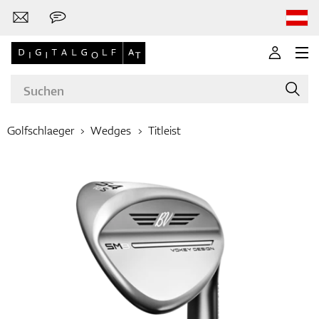
Golfschlaeger
Wedges
Titleist
Marken
Golfschläger
Bekleidung