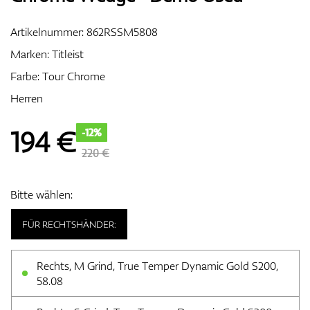
Artikelnummer:
862RSSM5808
Marken:
Titleist
Zubehör
Farbe: Tour Chrome
Herren
Entfernungsmesser & GPS
194
€
-12%
220 €
Bitte wählen:
FÜR RECHTSHÄNDER:
Rechts, M Grind, True Temper Dynamic Gold S200,
58.08