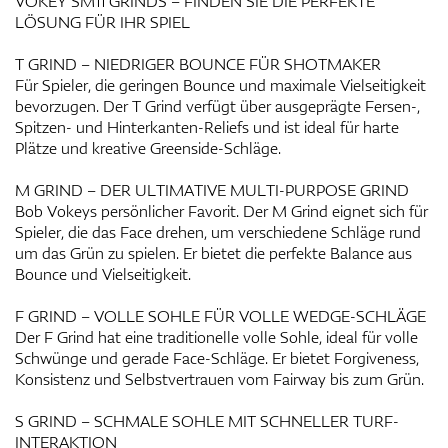
VOKEY SM11 GRINDS – FINDEN SIE DIE PERFEKTE
LÖSUNG FÜR IHR SPIEL
T GRIND – NIEDRIGER BOUNCE FÜR SHOTMAKER
Für Spieler, die geringen Bounce und maximale Vielseitigkeit
bevorzugen. Der T Grind verfügt über ausgeprägte Fersen-,
Spitzen- und Hinterkanten-Reliefs und ist ideal für harte
Plätze und kreative Greenside-Schläge.
M GRIND – DER ULTIMATIVE MULTI-PURPOSE GRIND
Bob Vokeys persönlicher Favorit. Der M Grind eignet sich für
Spieler, die das Face drehen, um verschiedene Schläge rund
um das Grün zu spielen. Er bietet die perfekte Balance aus
Bounce und Vielseitigkeit.
F GRIND – VOLLE SOHLE FÜR VOLLE WEDGE-SCHLÄGE
Der F Grind hat eine traditionelle volle Sohle, ideal für volle
Schwünge und gerade Face-Schläge. Er bietet Forgiveness,
Konsistenz und Selbstvertrauen vom Fairway bis zum Grün.
S GRIND – SCHMALE SOHLE MIT SCHNELLER TURF-
INTERAKTION