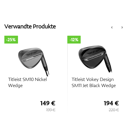
Verwandte Produkte
‹
›
-25%
-12%
Titleist SM10 Nickel
Titleist Vokey Design
Wedge
SM11 Jet Black Wedge
149 €
194 €
199 €
220 €