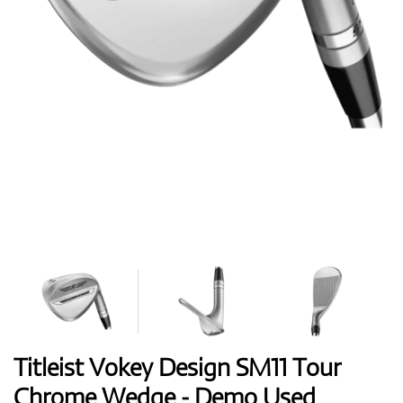
Handschuhe
Schuhe
Bälle
Bags
Titleist Vokey Design SM11 Tour
Chrome Wedge - Demo Used
Trolleys