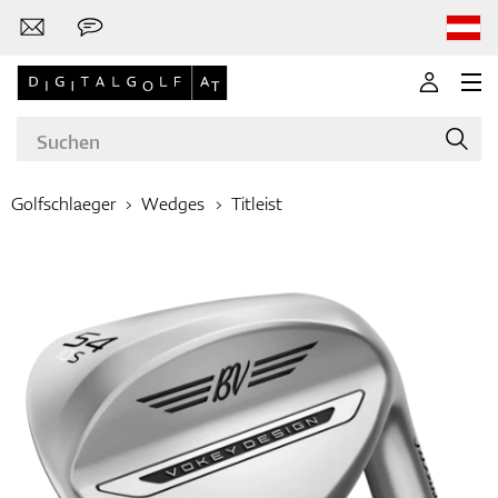
Golfschlaeger
Wedges
Titleist
Marken
Golfschläger
Bekleidung