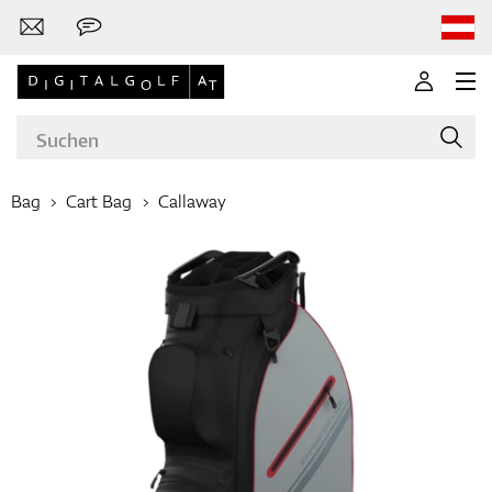
Bag
Cart Bag
Callaway
Marken
Golfschläger
Bekleidung