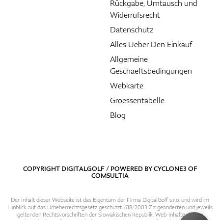
Rückgabe, Umtausch und
Widerrufsrecht
Datenschutz
Alles Ueber Den Einkauf
Allgemeine
Geschaeftsbedingungen
Webkarte
Groessentabelle
Blog
COPYRIGHT DIGITALGOLF / POWERED BY
CYCLONE3
OF
COMSULTIA
Der Inhalt dieser Webseite ist das Eigentum der Firma DigitalGolf s.r.o. und wird im
Hinblick auf das Urheberrechtsgesetz geschützt. 618/2003 Z.z geänderten und jeweils
geltenden Rechtsvorschriften der Slowakischen Republik. Web-Inhalte sind zu