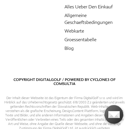
Alles Ueber Den Einkauf
Allgemeine
Geschaeftsbedingungen
Webkarte
Groessentabelle
Blog
COPYRIGHT DIGITALGOLF / POWERED BY
CYCLONE3
OF
COMSULTIA
Der Inhalt dieser Webseite ist das Eigentum der Firma DigitalGolf s.r.o. und wird im
Hinblick auf das Urheberrechtsgesetz geschützt. 618/2003 Z.z geänderten und jeweils
geltenden Rechtsvorschriften der Slowakischen Republik. Web-Inhalte sind zu
verstehen als die grafische Erscheinung, Design,Content Plattform, logische Struktur,
Texte und Bilder, und alle anderen Informationen und Angaben dieser Webseite. Das
Veröffentlichen oder Verbreiten eines Teils oder des gesamten Inhalts in irgendeiner
Art und Weise, ohne Angabe der Quelle dieser Webseite, und ohne die vorherige
Zustimmung der Firma DigitalGolf Ltd., ist ausdrücklich verboten.