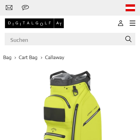
Bag
Cart Bag
Callaway
Marken
Golfschläger
Bekleidung