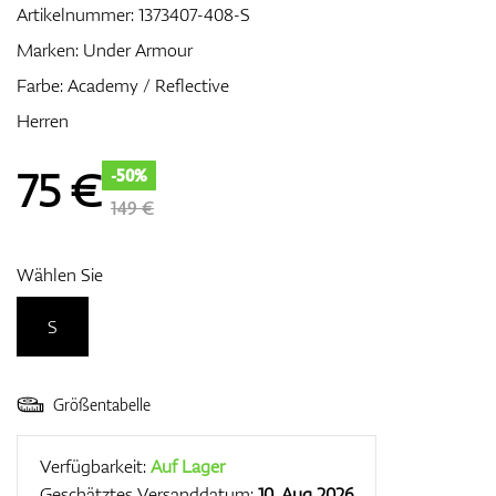
Artikelnummer:
1373407-408-S
Marken:
Under Armour
Farbe: Academy / Reflective
Zubehör
Herren
75
€
-50%
Entfernungsmesser & GPS
149 €
Wählen Sie
S
Größentabelle
Verfügbarkeit:
Auf Lager
Geschätztes Versanddatum:
10. Aug 2026