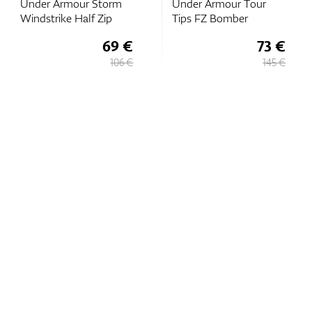
Under Armour Tour
Under Armour
Tips FZ Bomber
Stormproof 2.0 Jacket
73 €
106 €
145 €
212 €