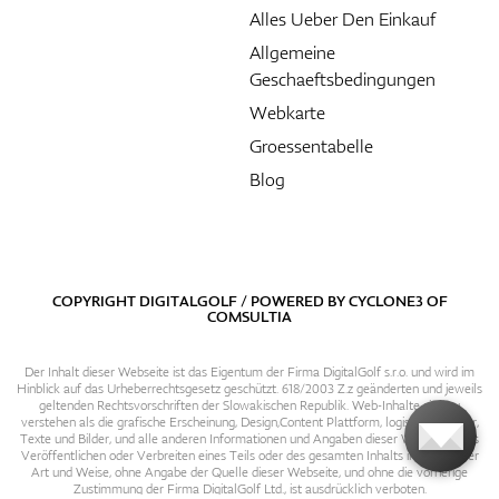
Alles Ueber Den Einkauf
Allgemeine
Geschaeftsbedingungen
Webkarte
Groessentabelle
Blog
COPYRIGHT DIGITALGOLF / POWERED BY
CYCLONE3
OF
COMSULTIA
Der Inhalt dieser Webseite ist das Eigentum der Firma DigitalGolf s.r.o. und wird im
Hinblick auf das Urheberrechtsgesetz geschützt. 618/2003 Z.z geänderten und jeweils
geltenden Rechtsvorschriften der Slowakischen Republik. Web-Inhalte sind zu
verstehen als die grafische Erscheinung, Design,Content Plattform, logische Struktur,
Texte und Bilder, und alle anderen Informationen und Angaben dieser Webseite. Das
Veröffentlichen oder Verbreiten eines Teils oder des gesamten Inhalts in irgendeiner
Art und Weise, ohne Angabe der Quelle dieser Webseite, und ohne die vorherige
Zustimmung der Firma DigitalGolf Ltd., ist ausdrücklich verboten.