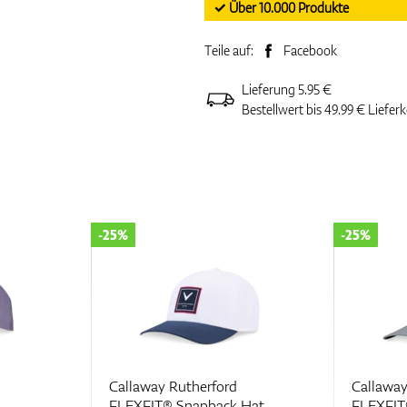
✓ Über 10.000 Produkte
Teile auf:
Facebook
Lieferung 5.95 €
Bestellwert bis 49.99 € Liefer
-25%
-25%
Callaway Rutherford
Callaway
FLEXFIT® Snapback Hat
FLEXFIT