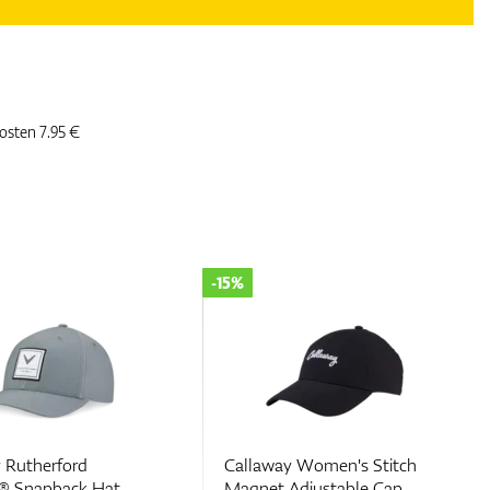
kosten 7.95 €
-15%
 Rutherford
Callaway Women's Stitch
® Snapback Hat
Magnet Adjustable Cap