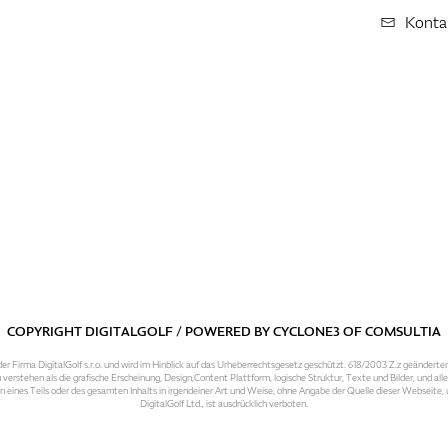
Konta
COPYRIGHT DIGITALGOLF / POWERED BY
CYCLONE3
OF
COMSULTIA
er Firma DigitalGolf s.r.o. und wird im Hinblick auf das Urheberrechtsgesetz geschützt. 618/2003 Z.z geänderte
 verstehen als die grafische Erscheinung, Design,Content Plattform, logische Struktur, Texte und Bilder, und al
n eines Teils oder des gesamten Inhalts in irgendeiner Art und Weise, ohne Angabe der Quelle dieser Webseite
DigitalGolf Ltd., ist ausdrücklich verboten.