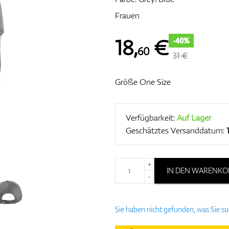
Frauen
18
,
€
-40%
60
31 €
Größe One Size
Verfügbarkeit:
Auf Lager
Geschätztes Versanddatum:
+
IN DEN WARENKO
-
Sie haben nicht gefunden, was Sie s