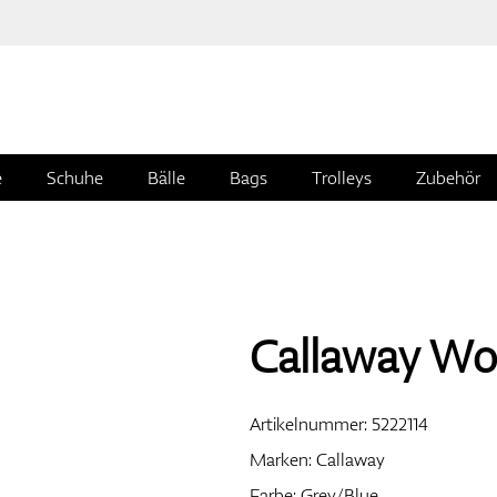
e
Schuhe
Bälle
Bags
Trolleys
Zubehör
Callaway Wo
Artikelnummer:
5222114
Marken:
Callaway
Farbe: Grey/Blue