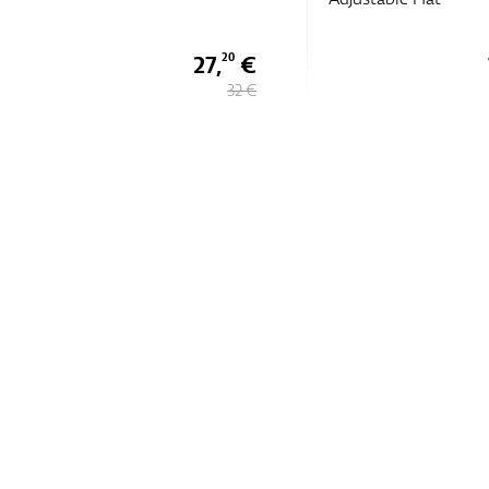
27,
€
20
32 €