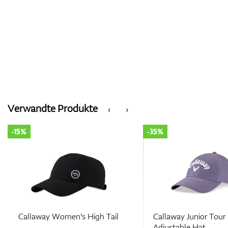
Verwandte Produkte
‹
›
-15%
-35%
Callaway Women's High Tail
Callaway Junior Tour
Adjustable Hat