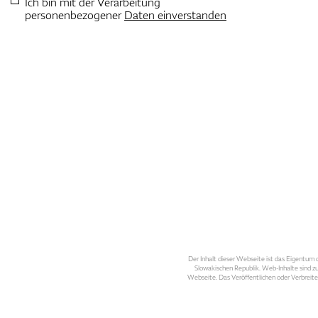
Ich bin mit der Verarbeitung
personenbezogener
Daten einverstanden
Der Inhalt dieser Webseite ist das Eigentum d
Slowakischen Republik. Web-Inhalte sind zu
Webseite. Das Veröffentlichen oder Verbreite