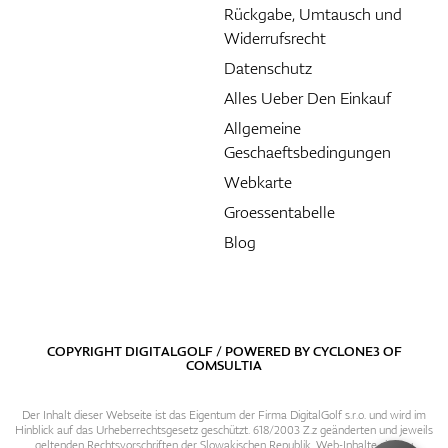
Rückgabe, Umtausch und
Widerrufsrecht
Datenschutz
Alles Ueber Den Einkauf
Allgemeine
Geschaeftsbedingungen
Webkarte
Groessentabelle
Blog
COPYRIGHT DIGITALGOLF / POWERED BY
CYCLONE3
OF
COMSULTIA
Der Inhalt dieser Webseite ist das Eigentum der Firma DigitalGolf s.r.o. und wird im
Hinblick auf das Urheberrechtsgesetz geschützt. 618/2003 Z.z geänderten und jeweils
geltenden Rechtsvorschriften der Slowakischen Republik. Web-Inhalte sind zu